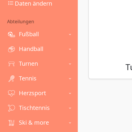
Daten ändern
Abteilungen
Fußball
Handball
Turnen
T
Tennis
Herzsport
Tischtennis
Ski & more